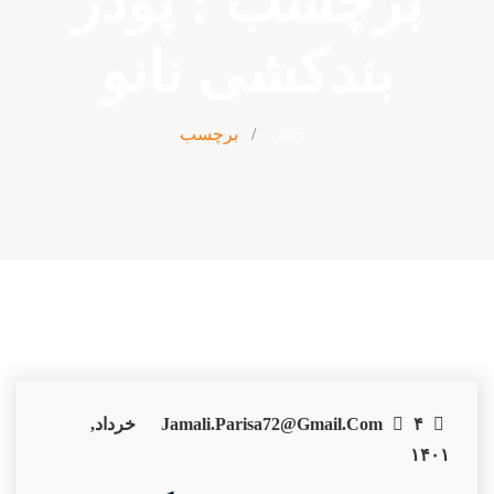
برچسب : پودر
بندکشی نانو
خانه
برچسب
Jamali.parisa72@gmail.com
۴ خرداد,
۱۴۰۱