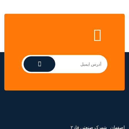
اصفهان_ شهرک صنعتی فاز۲