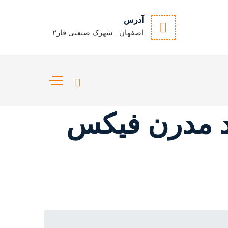
آدرس
اصفهان_ شهرک صنعتی فاز۲
ند مدرن فیکس